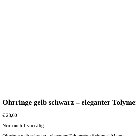
Ohrringe gelb schwarz – eleganter Tolym
€
28,00
Nur noch 1 vorrätig
Ohrringe gelb schwarz - eleganter Tolymerton Schmuck Menge