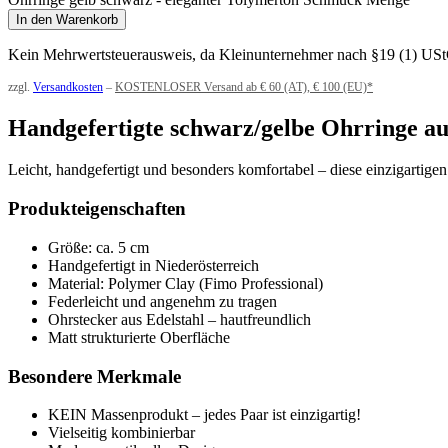
In den Warenkorb
Kein Mehrwertsteuerausweis, da Kleinunternehmer nach §19 (1) US
zzgl.
Versandkosten
–
KOSTENLOSER Versand ab € 60 (AT), € 100 (EU)*
Handgefertigte schwarz/gelbe Ohrringe aus
Leicht, handgefertigt und besonders komfortabel – diese einzigartig
Produkteigenschaften
Größe: ca. 5 cm
Handgefertigt in Niederösterreich
Material: Polymer Clay (Fimo Professional)
Federleicht und angenehm zu tragen
Ohrstecker aus Edelstahl – hautfreundlich
Matt strukturierte Oberfläche
Besondere Merkmale
KEIN Massenprodukt – jedes Paar ist einzigartig!
Vielseitig kombinierbar