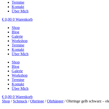
Termine
Kontakt
Über Mich
€
0,00
0
Warenkorb
Shop
Blog
Galerie
Workshop
Termine
Kontakt
Über Mich
Shop
Blog
Galerie
Workshop
Termine
Kontakt
Über Mich
€
0,00
0
Warenkorb
Shop
/
Schmuck
/
Ohrringe
/
Ohrhänger
/ Ohrringe gelb schwarz – e