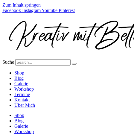
Zum Inhalt springen
Facebook
Instagram
Youtube
Pinterest
Suche
Shop
Blog
Galerie
Workshop
Termine
Kontakt
Über Mich
Shop
Blog
Galerie
Workshop