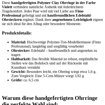
Diese
handgefertigten Polymer Clay Ohrringe in der Farbe
Violett
verbinden natürliche Ästhetik mit federleichtem
Tragekomfort. Jedes Paar wird mit viel Liebe aus
Fimo
Professional
gefertigt und mit
hautfreundlichen Edelstahl-
Ohrsteckern
ergänzt. Dank ihrer
angenehmen Leichtigkeit
eignen
sie sich ideal für den Alltag oder besondere Momente.
Produktdetails:
Material:
Hochwertige Polymer-Ton-Modelliermasse (Fimo
Professional), langlebig und sorgfältig verarbeitet
Ohrstecker:
Edelstahl – hautfreundlich und angenehm zu
tragen
Haltbarkeit:
Das flexible Material ist robust, empfindliche
Stellen wie das Bohrloch sind auf der Rückseite mit
Kunstharz verstärkt
Gewicht:
Besonders leicht, ein Ohrring wiegt etwa 1,6 g.
Zum Vergleich: Eine 5-Cent-Münze wiegt 3,92 g
Größe:
ca. 6,5 cm
Warum diese handgefertigten Ohrringe
die perfekte Wahl sind: