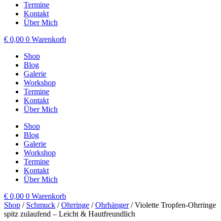
Termine
Kontakt
Über Mich
€
0,00
0
Warenkorb
Shop
Blog
Galerie
Workshop
Termine
Kontakt
Über Mich
Shop
Blog
Galerie
Workshop
Termine
Kontakt
Über Mich
€
0,00
0
Warenkorb
Shop
/
Schmuck
/
Ohrringe
/
Ohrhänger
/ Violette Tropfen-Ohrringe
spitz zulaufend – Leicht & Hautfreundlich