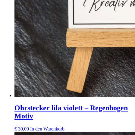
Ohrstecker lila violett – Regenbogen
Motiv
€
30,00
In den Warenkorb