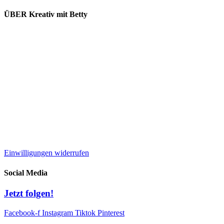
ÜBER Kreativ mit Betty
Lieferung und Versand
Kooperation
Kontakt
Impressum
Datenschutz
Widerrufsbelehrung
AGB
Einwilligungen widerrufen
Social Media
Jetzt folgen!
Facebook-f
Instagram
Tiktok
Pinterest