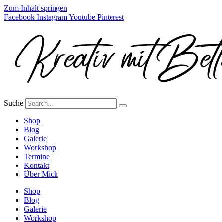
Zum Inhalt springen
Facebook
Instagram
Youtube
Pinterest
Suche
Shop
Blog
Galerie
Workshop
Termine
Kontakt
Über Mich
Shop
Blog
Galerie
Workshop