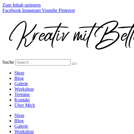
Zum Inhalt springen
Facebook
Instagram
Youtube
Pinterest
Suche
Shop
Blog
Galerie
Workshop
Termine
Kontakt
Über Mich
Shop
Blog
Galerie
Workshop