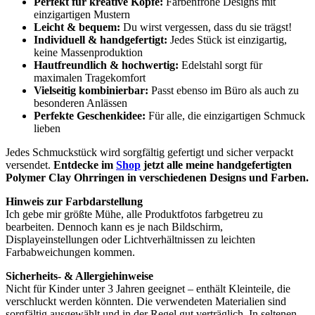
Perfekt für kreative Köpfe:
Farbenfrohe Designs mit
einzigartigen Mustern
Leicht & bequem:
Du wirst vergessen, dass du sie trägst!
Individuell & handgefertigt:
Jedes Stück ist einzigartig,
keine Massenproduktion
Hautfreundlich & hochwertig:
Edelstahl sorgt für
maximalen Tragekomfort
Vielseitig kombinierbar:
Passt ebenso im Büro als auch zu
besonderen Anlässen
Perfekte Geschenkidee:
Für alle, die einzigartigen Schmuck
lieben
Jedes Schmuckstück wird sorgfältig gefertigt und sicher verpackt
versendet.
Entdecke im
Shop
jetzt alle meine handgefertigten
Polymer Clay Ohrringen in verschiedenen Designs und Farben.
Hinweis zur Farbdarstellung
Ich gebe mir größte Mühe, alle Produktfotos farbgetreu zu
bearbeiten. Dennoch kann es je nach Bildschirm,
Displayeinstellungen oder Lichtverhältnissen zu leichten
Farbabweichungen kommen.
Sicherheits- & Allergiehinweise
Nicht für Kinder unter 3 Jahren geeignet – enthält Kleinteile, die
verschluckt werden könnten. Die verwendeten Materialien sind
sorgfältig ausgewählt und in der Regel gut verträglich. In seltenen