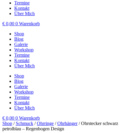
Termine
Kontakt
Über Mich
€
0,00
0
Warenkorb
Shop
Blog
Galerie
Workshop
Termine
Kontakt
Über Mich
Shop
Blog
Galerie
Workshop
Termine
Kontakt
Über Mich
€
0,00
0
Warenkorb
Shop
/
Schmuck
/
Ohrringe
/
Ohrhänger
/ Ohrstecker schwarz
petrolblau – Regenbogen Design