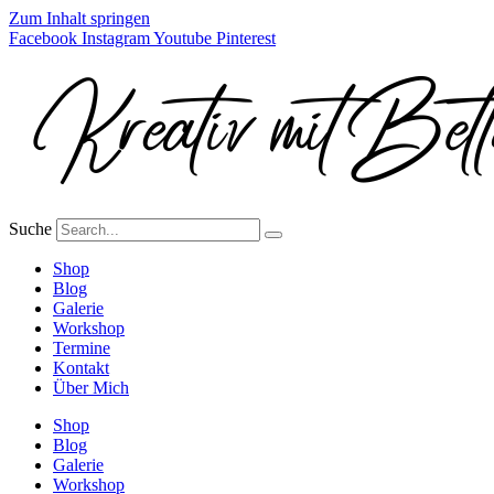
Zum Inhalt springen
Facebook
Instagram
Youtube
Pinterest
Suche
Shop
Blog
Galerie
Workshop
Termine
Kontakt
Über Mich
Shop
Blog
Galerie
Workshop