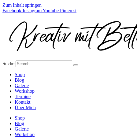
Zum Inhalt springen
Facebook
Instagram
Youtube
Pinterest
Suche
Shop
Blog
Galerie
Workshop
Termine
Kontakt
Über Mich
Shop
Blog
Galerie
Workshop