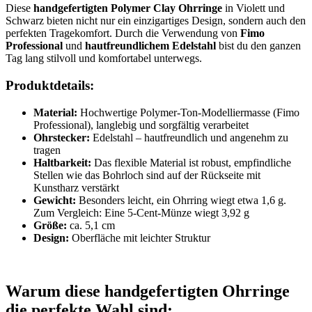
Diese
handgefertigten Polymer Clay Ohrringe
in Violett und
Schwarz bieten nicht nur ein einzigartiges Design, sondern auch den
perfekten Tragekomfort. Durch die Verwendung von
Fimo
Professional
und
hautfreundlichem Edelstahl
bist du den ganzen
Tag lang stilvoll und komfortabel unterwegs.
Produktdetails:
Material:
Hochwertige Polymer-Ton-Modelliermasse (Fimo
Professional), langlebig und sorgfältig verarbeitet
Ohrstecker:
Edelstahl – hautfreundlich und angenehm zu
tragen
Haltbarkeit:
Das flexible Material ist robust, empfindliche
Stellen wie das Bohrloch sind auf der Rückseite mit
Kunstharz verstärkt
Gewicht:
Besonders leicht, ein Ohrring wiegt etwa 1,6 g.
Zum Vergleich: Eine 5-Cent-Münze wiegt 3,92 g
Größe:
ca. 5,1 cm
Design:
Oberfläche mit leichter Struktur
Warum diese handgefertigten Ohrringe
die perfekte Wahl sind: