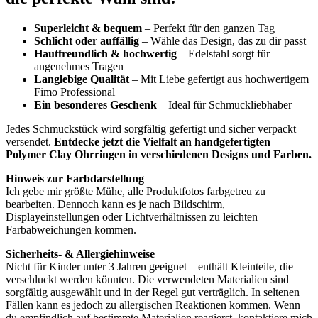
Superleicht & bequem
– Perfekt für den ganzen Tag
Schlicht oder auffällig
– Wähle das Design, das zu dir passt
Hautfreundlich & hochwertig
– Edelstahl sorgt für
angenehmes Tragen
Langlebige Qualität
– Mit Liebe gefertigt aus hochwertigem
Fimo Professional
Ein besonderes Geschenk
– Ideal für Schmuckliebhaber
Jedes Schmuckstück wird sorgfältig gefertigt und sicher verpackt
versendet.
Entdecke jetzt die Vielfalt an handgefertigten
Polymer Clay Ohrringen in verschiedenen Designs und Farben.
Hinweis zur Farbdarstellung
Ich gebe mir größte Mühe, alle Produktfotos farbgetreu zu
bearbeiten. Dennoch kann es je nach Bildschirm,
Displayeinstellungen oder Lichtverhältnissen zu leichten
Farbabweichungen kommen.
Sicherheits- & Allergiehinweise
Nicht für Kinder unter 3 Jahren geeignet – enthält Kleinteile, die
verschluckt werden könnten. Die verwendeten Materialien sind
sorgfältig ausgewählt und in der Regel gut verträglich. In seltenen
Fällen kann es jedoch zu allergischen Reaktionen kommen. Wenn
du empfindlich auf bestimmte Materialien reagierst, kontaktiere mich