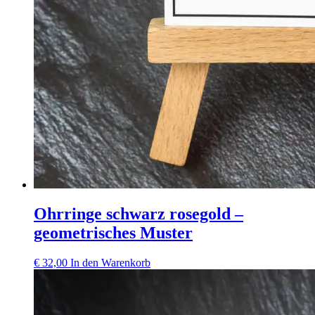
Ohrringe schwarz rosegold –
geometrisches Muster
€
32,00
In den Warenkorb