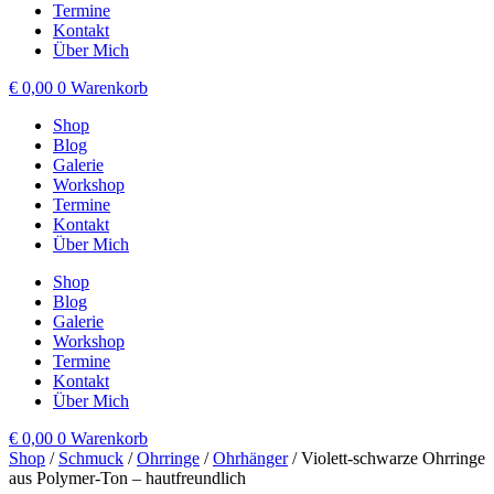
Termine
Kontakt
Über Mich
€
0,00
0
Warenkorb
Shop
Blog
Galerie
Workshop
Termine
Kontakt
Über Mich
Shop
Blog
Galerie
Workshop
Termine
Kontakt
Über Mich
€
0,00
0
Warenkorb
Shop
/
Schmuck
/
Ohrringe
/
Ohrhänger
/ Violett-schwarze Ohrringe
aus Polymer-Ton – hautfreundlich