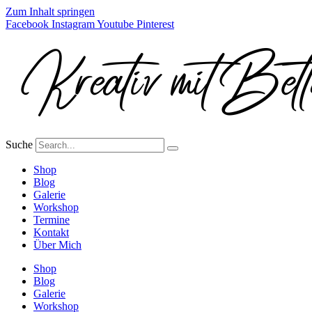
Zum Inhalt springen
Facebook
Instagram
Youtube
Pinterest
Suche
Shop
Blog
Galerie
Workshop
Termine
Kontakt
Über Mich
Shop
Blog
Galerie
Workshop