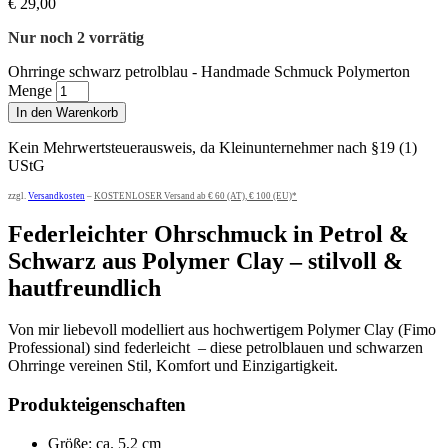
€
29,00
Nur noch 2 vorrätig
Ohrringe schwarz petrolblau - Handmade Schmuck Polymerton
Menge
In den Warenkorb
Kein Mehrwertsteuerausweis, da Kleinunternehmer nach §19 (1)
UStG
zzgl.
Versandkosten
–
KOSTENLOSER Versand ab € 60 (AT), € 100 (EU)*
Federleichter Ohrschmuck in Petrol &
Schwarz aus Polymer Clay – stilvoll &
hautfreundlich
Von mir liebevoll modelliert aus hochwertigem Polymer Clay (Fimo
Professional) sind federleicht – diese petrolblauen und schwarzen
Ohrringe vereinen Stil, Komfort und Einzigartigkeit.
Produkteigenschaften
Größe: ca. 5,2 cm