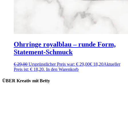
Ohrringe royalblau – runde Form,
Statement-Schmuck
€
29,00
Ursprünglicher Preis war: € 29,00
€
18,20
Aktueller
Preis ist: € 18,20.
In den Warenkorb
ÜBER Kreativ mit Betty
Lieferung und Versand
Kooperation
Kontakt
Impressum