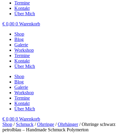
Termine
Kontakt
Über Mich
€
0,00
0
Warenkorb
Shop
Blog
Galerie
Workshop
Termine
Kontakt
Über Mich
Shop
Blog
Galerie
Workshop
Termine
Kontakt
Über Mich
€
0,00
0
Warenkorb
Shop
/
Schmuck
/
Ohrringe
/
Ohrhänger
/ Ohrringe schwarz
petrolblau – Handmade Schmuck Polymerton