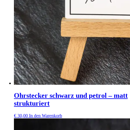
Ohrstecker schwarz und petrol – matt
strukturiert
€
30,00
In den Warenkorb