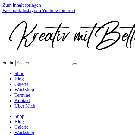
Zum Inhalt springen
Facebook
Instagram
Youtube
Pinterest
Suche
Shop
Blog
Galerie
Workshop
Termine
Kontakt
Über Mich
Shop
Blog
Galerie
Workshop