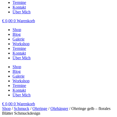
Termine
Kontakt
Über Mich
€
0,00
0
Warenkorb
Shop
Blog
Galerie
Workshop
Termine
Kontakt
Über Mich
Shop
Blog
Galerie
Workshop
Termine
Kontakt
Über Mich
€
0,00
0
Warenkorb
Shop
/
Schmuck
/
Ohrringe
/
Ohrhänger
/ Ohrringe gelb – florales
Blätter Schmuckdesign