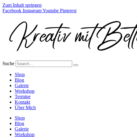
Zum Inhalt springen
Facebook
Instagram
Youtube
Pinterest
Suche
Shop
Blog
Galerie
Workshop
Termine
Kontakt
Über Mich
Shop
Blog
Galerie
Workshop