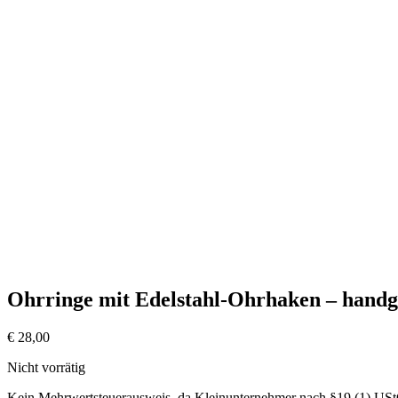
Ohrringe mit Edelstahl-Ohrhaken – handg
€
28,00
Nicht vorrätig
Kein Mehrwertsteuerausweis, da Kleinunternehmer nach §19 (1) US