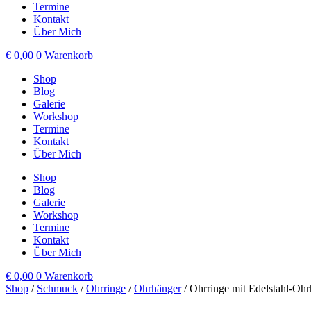
Termine
Kontakt
Über Mich
€
0,00
0
Warenkorb
Shop
Blog
Galerie
Workshop
Termine
Kontakt
Über Mich
Shop
Blog
Galerie
Workshop
Termine
Kontakt
Über Mich
€
0,00
0
Warenkorb
Shop
/
Schmuck
/
Ohrringe
/
Ohrhänger
/ Ohrringe mit Edelstahl-Oh