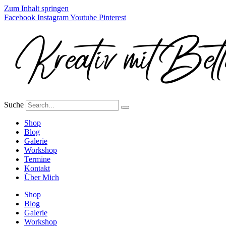
Zum Inhalt springen
Facebook
Instagram
Youtube
Pinterest
Suche
Shop
Blog
Galerie
Workshop
Termine
Kontakt
Über Mich
Shop
Blog
Galerie
Workshop