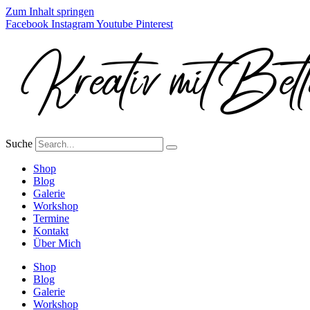
Zum Inhalt springen
Facebook
Instagram
Youtube
Pinterest
Suche
Shop
Blog
Galerie
Workshop
Termine
Kontakt
Über Mich
Shop
Blog
Galerie
Workshop